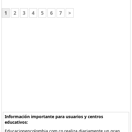
1
2
3
4
5
6
7
>
Información importante para usuarios y centros
educativos:
Educacionencolombia.com.co realiza diariamente un gran